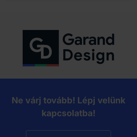
Ne várj tovább! Lépj velünk
kapcsolatba!