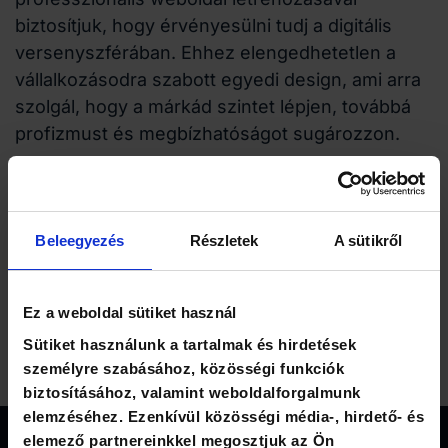
biztosítjuk, hogy érvényesülni tudj a digitális
versenyszférában. Ehhez elengedhetetlen a
vállalkozásodra szabott egyedi design, ami arra
szolgál, hogy a márkád szintet lépjen, továbbá
profizmust és megbízhatóságot sugározzon.
Végül egy kiváló online marketing stratégia,
amellyel széles körben szólíthatsz meg olyan új
potenciális érdeklődőket, akik a legnagyobb
Beleegyezés
Részletek
A sütikről
bizalommal fognak kapcsolatba lépni a
vállalkozásoddal, így bevételeidet hatékonyan
növelheted. Amennyiben mellettünk döntesz, jó
Ez a weboldal sütiket használ
kezekbe kerül vállalatod digitális megjelenése.
Sütiket használunk a tartalmak és hirdetések
személyre szabásához, közösségi funkciók
biztosításához, valamint weboldalforgalmunk
elemzéséhez. Ezenkívül közösségi média-, hirdető- és
elemező partnereinkkel megosztjuk az Ön