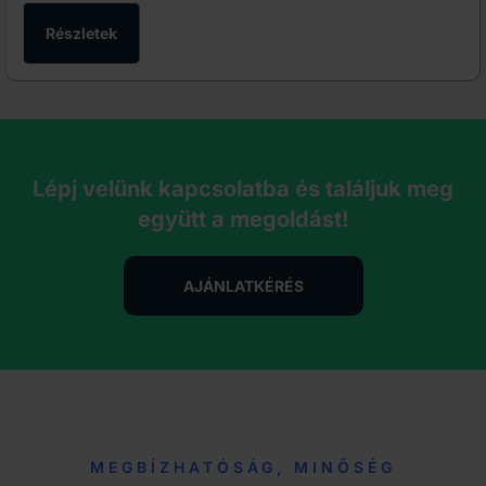
Részletek
Lépj velünk kapcsolatba és találjuk meg
együtt a megoldást!
AJÁNLATKÉRÉS
MEGBÍZHATÓSÁG, MINŐSÉG