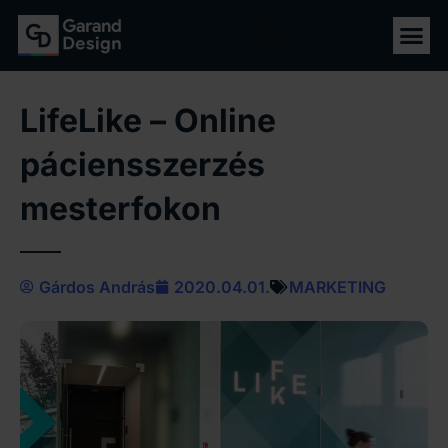
LifeLike – Online
páciensszerzés
mesterfokon
Gárdos András
2020.04.01.
MARKETING