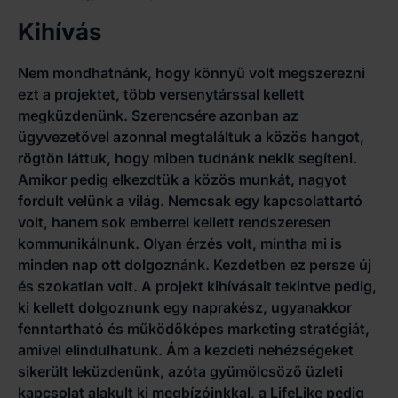
Kihívás
Nem mondhatnánk, hogy könnyű volt megszerezni
ezt a projektet, több versenytárssal kellett
megküzdenünk. Szerencsére azonban az
ügyvezetővel azonnal megtaláltuk a közös hangot,
rögtön láttuk, hogy miben tudnánk nekik segíteni.
Amikor pedig elkezdtük a közös munkát, nagyot
fordult velünk a világ. Nemcsak egy kapcsolattartó
volt, hanem sok emberrel kellett rendszeresen
kommunikálnunk. Olyan érzés volt, mintha mi is
minden nap ott dolgoznánk. Kezdetben ez persze új
és szokatlan volt. A projekt kihívásait tekintve pedig,
ki kellett dolgoznunk egy naprakész, ugyanakkor
fenntartható és működőképes marketing stratégiát,
amivel elindulhatunk. Ám a kezdeti nehézségeket
sikerült leküzdenünk, azóta gyümölcsöző üzleti
kapcsolat alakult ki megbízóinkkal, a LifeLike pedig