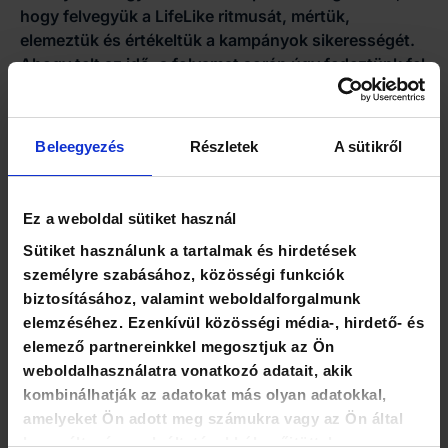
hogy felvegyük a LifeLike ritmusát, mértük,
elemeztük és értékeltük a kampányok sikerességét.
Ahogy telt az idő, a folyamat során úgy fedeztünk fel
újabb és újabb információkat, amelyek a
segítségünkre voltak. Az eredmény pedig 6 hónap
alatt több mint 500 új páciens!
Beleegyezés
Részletek
A sütikről
Nézd meg az Life-Like
weboldalát
, ha pedig szeretnél
velünk együtt dolgozni, akkor kérj ajánlatot,
klikkelj
Ez a weboldal sütiket használ
ide…
Sütiket használunk a tartalmak és hirdetések
személyre szabásához, közösségi funkciók
biztosításához, valamint weboldalforgalmunk
elemzéséhez. Ezenkívül közösségi média-, hirdető- és
elemező partnereinkkel megosztjuk az Ön
weboldalhasználatra vonatkozó adatait, akik
Gárdos András
kombinálhatják az adatokat más olyan adatokkal,
amelyeket Ön adott meg számukra vagy az Ön által
használt más szolgáltatásokból gyűjtöttek.