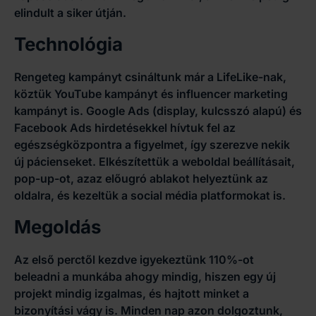
elindult a siker útján.
Technológia
Rengeteg kampányt csináltunk már a LifeLike-nak,
köztük YouTube kampányt és influencer marketing
kampányt is. Google Ads (display, kulcsszó alapú) és
Facebook Ads hirdetésekkel hívtuk fel az
egészségközpontra a figyelmet, így szerezve nekik
új pácienseket. Elkészítettük a weboldal beállításait,
pop-up-ot, azaz előugró ablakot helyeztünk az
oldalra, és kezeltük a social média platformokat is.
Megoldás
Az első perctől kezdve igyekeztünk 110%-ot
beleadni a munkába ahogy mindig, hiszen egy új
projekt mindig izgalmas, és hajtott minket a
bizonyítási vágy is. Minden nap azon dolgoztunk,