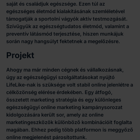
saját és családjuk egészsége. Ezen túl az
egészséges életmód kialakításának szemléletével
támogatják a sportolni vágyók aktív testmozgását.
Szívügyük az egészségtudatos életmód, valamint a
preventív látásmód terjesztése, hiszen munkájuk
során nagy hangsúlyt fektetnek a megelőzésre.
Projekt
Ahogy ma már minden cégnek és vállalkozásnak,
úgy az egészségügyi szolgáltatásokat nyújtó
LifeLike-nak is szüksége volt stabil online jelenlétre a
célközönség elérése érdekében. Egy átfogó,
összetett marketing stratégia és egy különleges
egészségügyi online marketing kampánysorozat
kidolgozására került sor, amely az online
marketingeszközök különböző kombinációit foglalta
magában. Ehhez pedig több platformon is meggyőző
online megjelenést párosítottunk.