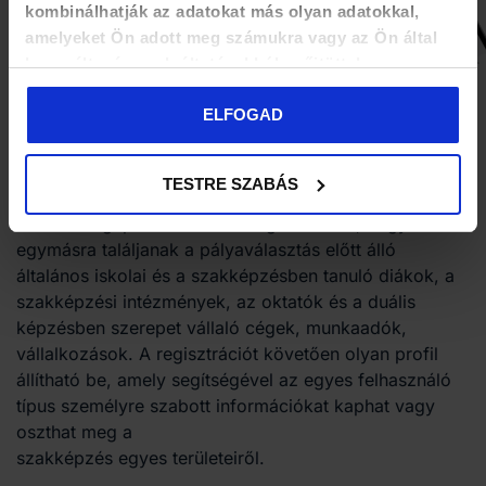
kombinálhatják az adatokat más olyan adatokkal,
amelyeket Ön adott meg számukra vagy az Ön által
használt más szolgáltatásokból gyűjtöttek.
SkillsCom
ELFOGAD
A szakképzés közösségi tere
TESTRE SZABÁS
A közösségi platform lehetőséget ad arra, hogy
egymásra találjanak a pályaválasztás előtt álló
általános iskolai és a szakképzésben tanuló diákok, a
szakképzési intézmények, az oktatók és a duális
képzésben szerepet vállaló cégek, munkaadók,
vállalkozások. A regisztrációt követően olyan profil
állítható be, amely segítségével az egyes felhasználó
típus személyre szabott információkat kaphat vagy
oszthat meg a
szakképzés egyes területeiről.