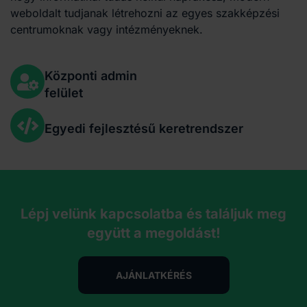
weboldalt tudjanak létrehozni az egyes szakképzési
centrumoknak vagy intézményeknek.
Központi admin
felület
Egyedi fejlesztésű keretrendszer
Lépj velünk kapcsolatba és találjuk meg
együtt a megoldást!
AJÁNLATKÉRÉS