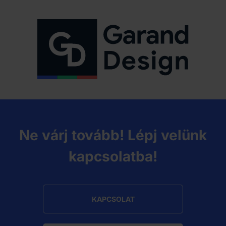
Ne várj tovább! Lépj velünk
kapcsolatba!
KAPCSOLAT