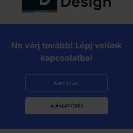
Ne várj tovább! Lépj velünk
kapcsolatba!
KAPCSOLAT
AJÁNLATKÉRÉS