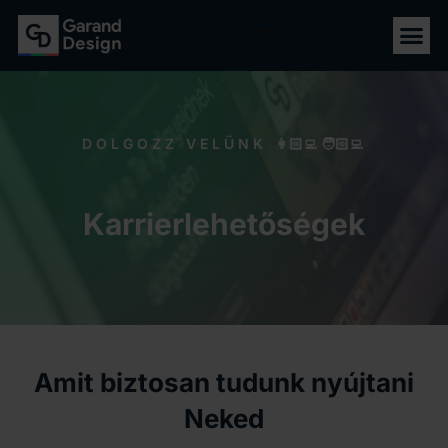
DOLGOZZ VELÜNK 👩🏻‍💻🧑🏻‍💻
Karrier​lehetőségek
Amit biztosan tudunk nyújtani
Neked