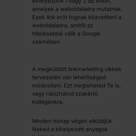
elhelyezünk 1 vagy 2 db linket,
amelyek a weboldaladra mutatnak.
Ezek link erőt fognak közvetíteni a
weboldaladra, amitől az
hitelesebbé válik a Google
szemében.
A megküldött linkmarketing cikkek
tervezetén van lehetőséged
módosítani. Ezt megteheted Te is,
vagy rábízhatod szakértő
kollégánkra.
Minden hónap végén elküldjük
Neked a kihelyezett anyagok