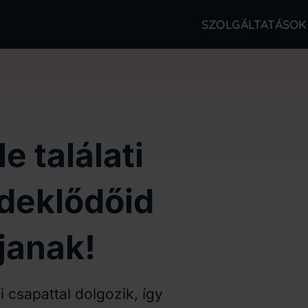
SZOLGÁLTATÁSOK
e találati
rdeklődőid
ljanak!
i csapattal dolgozik, így