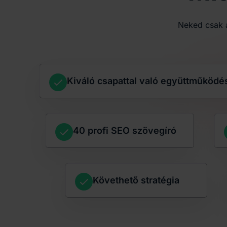
Neked csak a
Kiváló csapattal való együttműködé
40 profi SEO szövegíró
Követhető stratégia