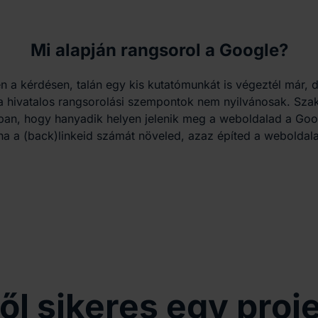
Mi alapján rangsorol a Google?
n a kérdésen, talán egy kis kutatómunkát is végeztél már, 
a hivatalos rangsorolási szempontok nem nyilvánosak. Szak
bban, hogy hanyadik helyen jelenik meg a weboldalad a Go
a a (back)linkeid számát növeled, azaz építed a weboldalad
ől sikeres egy proj