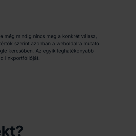
de még mindig nincs meg a konkrét válasz,
értők szerint azonban a weboldalra mutató
ogle keresőben. Az egyik leghatékonyabb
 linkportfólióját.
ekt?