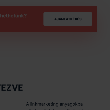
thethetünk?
AJÁNLATKÉRÉS
EZVE​
A linkmarketing anyagokba