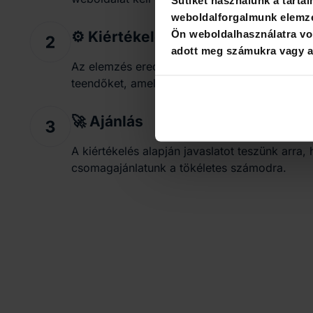
Sütiket használunk a tarta
weboldalforgalmunk elemzé
Ön weboldalhasználatra von
⚙️ Kiértékelés
adott meg számukra vagy az
Az elemzés eredményeit részletesen ismertet
teendőket, amelyek a technikai-, az off-site-, 
🚀 Ajánlás
A kiértékelés alapján javaslatot teszünk arra,
csomagajánlatunk a tökéletes számodra.