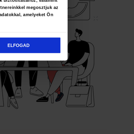
k biztosításához, valamint
tnereinkkel megosztjuk az
adatokkal, amelyeket Ön
ELFOGAD