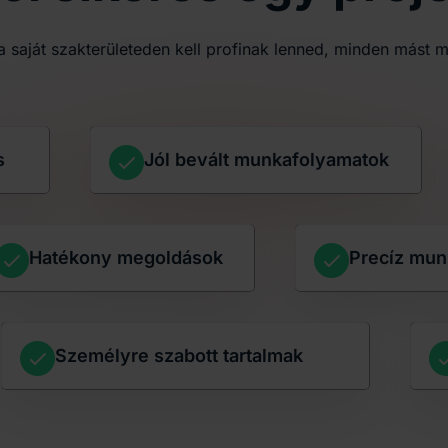
 saját szakterületeden kell profinak lenned, minden mást mi
s
Jól bevált munkafolyamatok
Hatékony megoldások
Precíz mu
Személyre szabott tartalmak