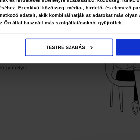
lmak és hirdetések személyre szabásához, közösségi funkció
séhez. Ezenkívül közösségi média-, hirdető- és elemező par
atkozó adatait, akik kombinálhatják az adatokat más olyan 
 Ön által használt más szolgáltatásokból gyűjtöttek.
jük, és összegezzük a
és on-site SEO-t javítják.
TESTRE SZABÁS
 hogy melyik