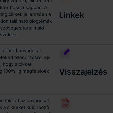
 dolgozunk ki, cikkenként
kter hosszúságban. A
Linkek
ting cikkek jellemzően a
don található blogtémák
szöveges tartalmaid
észülnek.
l ellátott anyagokat
 Neked ellenőrzésre, így
k, hogy a cikkek
Visszajelzés
g 100%-ig megfelelőek
n találod az anyagokat,
uk a cikkeket különböző