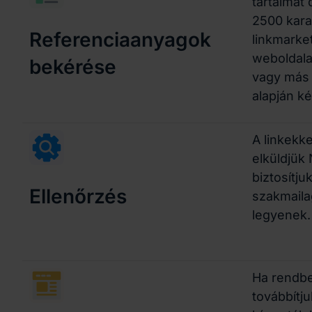
tartalmat
2500 kara
Referenciaanyagok
linkmarke
weboldala
bekérése
vagy más 
alapján k
A linkekke
elküldjük
biztosítju
Ellenőrzés
szakmaila
legyenek.
Ha rendbe
továbbítj