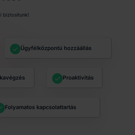
 biztosítunk!
Ügyfélközpontú hozzáállás
nkavégzés
Proaktivitás
Folyamatos kapcsolattartás