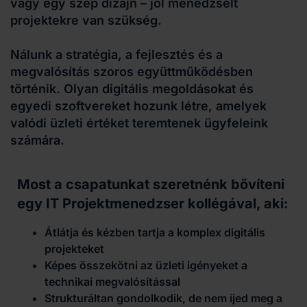
vagy egy szép dizájn – jól menedzselt
projektekre van szükség.
Nálunk a stratégia, a fejlesztés és a
megvalósítás szoros együttműködésben
történik. Olyan digitális megoldásokat és
egyedi szoftvereket hozunk létre, amelyek
valódi üzleti értéket teremtenek ügyfeleink
számára.
Most a csapatunkat szeretnénk bővíteni
egy IT Projektmenedzser kollégával, aki:
Átlátja és kézben tartja a komplex digitális
projekteket
Képes összekötni az üzleti igényeket a
technikai megvalósítással
Strukturáltan gondolkodik, de nem ijed meg a