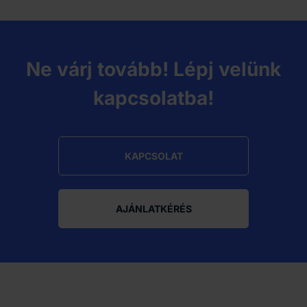
Ne várj tovább! Lépj velünk
kapcsolatba!
KAPCSOLAT
AJÁNLATKÉRÉS