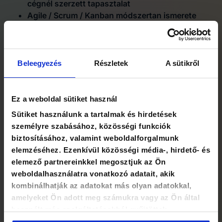
cégnél szerzett tapasztalat
Agile / Scrum / Kanban módszertan ismerete
Figma, Notion, ClickUp, Asana vagy hasonló
projektmenedzsment eszközök használata
Technikai háttértudás (API-k, CMS-ek, webes
technológiák alapszintű ismerete)
Beleegyezés
Részletek
A sütikről
UX/UI vagy üzleti elemzői tapasztalat
Ez a weboldal sütiket használ
Mit nyújtunk neked?
Sütiket használunk a tartalmak és hirdetések
személyre szabásához, közösségi funkciók
Versenyképes munkabért
biztosításához, valamint weboldalforgalmunk
Céges laptopot és telefont
elemzéséhez. Ezenkívül közösségi média-, hirdető- és
Rugalmas munkaidőt
elemező partnereinkkel megosztjuk az Ön
Hibrid munkavégzést (iroda, home office)
weboldalhasználatra vonatkozó adatait, akik
Iroda a Millenáris Park közelében, a II. kerületben
kombinálhatják az adatokat más olyan adatokkal,
Rendszeres csapatépítőket, fiatalos légkört
amelyeket Ön adott meg számukra vagy az Ön által
Folyamatos tanulási és fejlődési lehetőséget
használt más szolgáltatásokból gyűjtöttek.