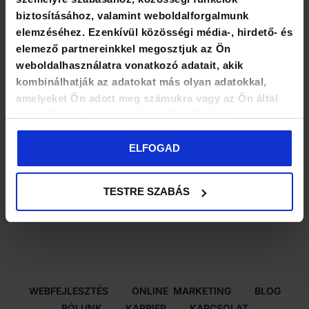
biztosításához, valamint weboldalforgalmunk
elemzéséhez. Ezenkívül közösségi média-, hirdető- és
elemező partnereinkkel megosztjuk az Ön
weboldalhasználatra vonatkozó adatait, akik
kombinálhatják az adatokat más olyan adatokkal,
amelyeket Ön adott meg számukra vagy az Ön által
használt más szolgáltatásokból gyűjtöttek.
ELFOGAD
TESTRE SZABÁS
WEBFEJLESZTÉS
ONLINE
–
MARKETING
BLOG
RÓLUNK
KARRIER
KAPCSOLAT