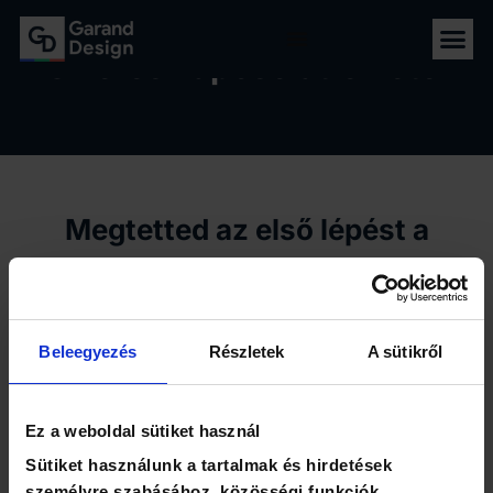
Sikeres kapcsolatfelvétel
Megtetted az első lépést a
vállalkozásod fejlesztésének
irányába!
Beleegyezés
Részletek
A sütikről
Az űrlapodat sikeresen megkaptuk,
hamarosan küldjük a visszaigazoló e-
Ez a weboldal sütiket használ
mailt, majd kollégánk felveszi veled a
Sütiket használunk a tartalmak és hirdetések
kapcsolatot.
személyre szabásához, közösségi funkciók